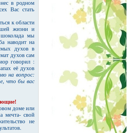
нес в родном
сех Вас стать
ься к области
ашей жизни и
 шоколада мы
ба наводит на
имых духов в
омат духов сам
иор говорил :
запах её духов
во на вопрос:
е, что бы вас
ающие!
овом доме или
 мечта- свой
жительство не
ультатов.