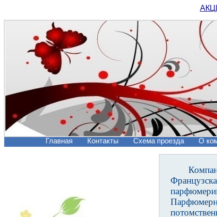
АКЦИ
Главная
Контакты
Схема проезда
О ко
Компа
Французск
парфюмери
Парфюмер
потомстве