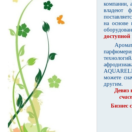
компании, 
владеют ф
поставляет
на основе 
оборудова
доступной
Арома
парфюмерия
технологий
афродизиак
AQUARELLE,
можете сна
другим.
Девиз
счас
Бизнес 