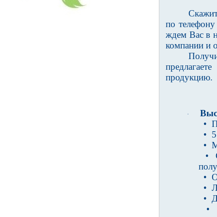
Скажит
по телефон
ждем Вас в
компании и 
Получ
предлагает
продукцию.
Высо
·
• Пр
• 57
• Ма
• Ст
полу
• Об
• Ли
• До
• Ро