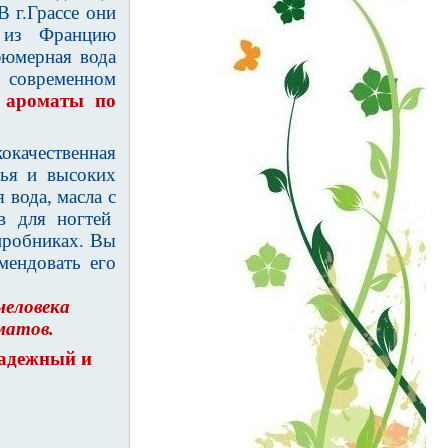
В г.Грассе они
 из Францию
фюмерная вода
а современном
 ароматы по
окачественная
рья и высоких
 вода, масла с
ов для ногтей
пробниках. Вы
мендовать его
человека
матов.
надежный и