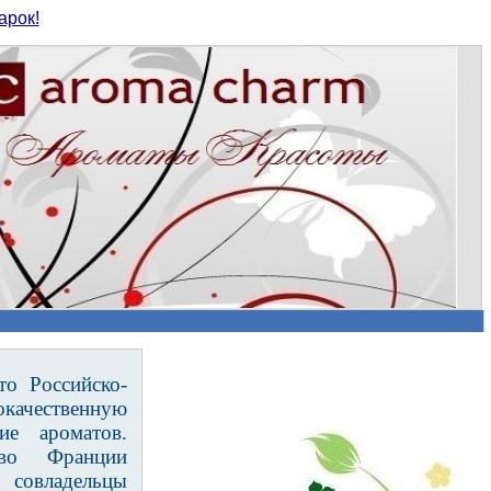
арок!
то Российско-
ачественную
е ароматов.
во Франции
 совладельцы