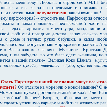
 день, меня зовут Любовь, я строю свой МЛН биз
новске, а так же за его пределами и приглашаю в
или постоянными
покупателями
нашей компании!
ему парфюмерия?»- спросите вы. Парфюмерия относит
 ароматы и запахи являются неотъемлемой части н
за:
вдыхая ароматы зимнего утра, мандаринов и
свой любимый праздник детства, запах свежего хле
ия о доме и теплых руках бабушки, а капля люб
нь способна вернуть в наш мир краски и радость. Ар
се о Вас и ваших желаниях
Мужчине.
Кристиан Д
емя, и вы забудете, во что была одета женщина, но 
анется в вашей памяти»
Великая Коко Шанель
шутли
 наносить духи?», отвечала:
«Туда, куда вы хотит
Стать Партнером нашей компании могут все жел
ечтаете?
Об отдыхе на море или о новой машине? О н
 Может вам нужен дополнительный доход? Или Ваша
 семейный бизнес? Возраст, образование, место 
м сделать успешную карьеру и добиться желаемых рез