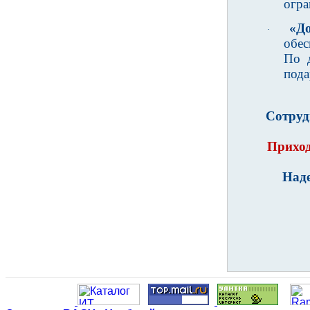
огра
«До
·
обес
По 
пода
Сотруд
Приход
Над