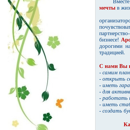
Вместе
мечты
в жиз
организат
почувствов
партнерство
бизнесе!
Ар
дорогими н
традицией.
С нами Вы 
- самим пла
- открыть св
- иметь гар
- для активн
- работать 
- иметь ста
- создать бу
Ка