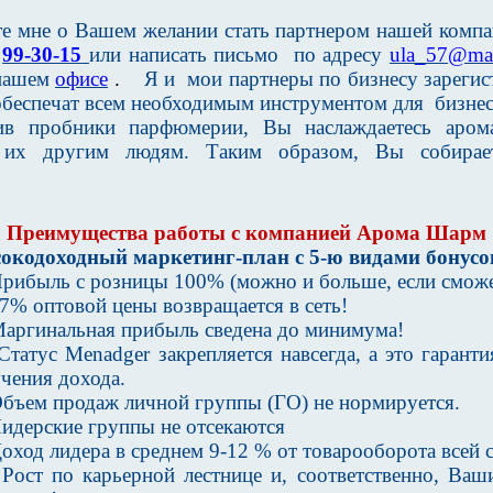
е мне о Вашем желании стать партнером нашей компа
у
99-30-15
или написать письмо
по адресу
ula_57@mai
 нашем
офисе
.
Я и
мои партнеры по бизнесу зарегис
обеспечат всем необходимым инструментом для
бизнес
ив пробники парфюмерии, Вы наслаждаетесь аром
е их другим людям. Таким образом, Вы собирае
Преимущества работы с компанией Арома Шарм
кодоходный маркетинг-план с 5-ю видами бонусо
ибыль с розницы 100% (можно и больше, если сможе
% оптовой цены возвращается в сеть!
ргинальная прибыль сведена до минимума!
атус Menadger закрепляется навсегда, а это гаранти
чения дохода.
ъем продаж личной группы (ГО) не нормируется.
дерские группы не отсекаются
ход лидера в среднем 9-12 % от товарооборота всей 
ст по карьерной лестнице и, соответственно, Ваш