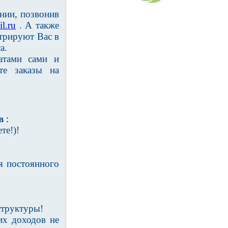
нии, позвонив
l.ru
. А также
трируют Вас в
а.
атами сами и
те заказы на
в
:
те!)!
я постоянного
структуры!
их доходов не