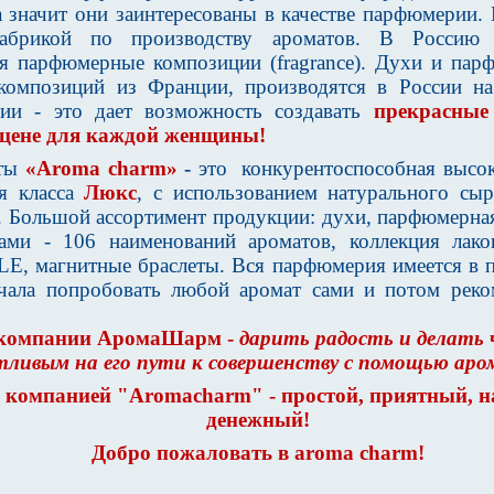
а значит они заинтересованы в качестве парфюмерии. 
абрикой по производству ароматов. В Россию
ся парфюмерные композиции (fragrance). Духи и пар
композиций из Франции, производятся в России н
нии - это дает возможность создавать
прекрасные
 цене для каждой женщины!
ты
«Aroma charm»
-
это
конкурентоспособная высок
 класса
Люкс
, с использованием натурального сы
. Большой ассортимент продукции: духи, парфюмерная
ами -
106 наименований ароматов, коллекция лак
 магнитные браслеты. Вся парфюмерия имеется в 
чала попробовать любой аромат сами и потом реко
 компании АромаШарм -
дарить радость и делать 
тливым на его пути к совершенству с помощью аро
с компанией "Aromacharm" - простой, приятный, 
денежный!
Добро пожаловать в aroma charm!