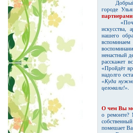
Добрый
городе Улья
партнерами
«Поч
искусства,
нашего обра
вспоминаем 
воспоминан
ненастный де
расскажет в
«
Пройдёт вр
надолго ост
«Куда нужно
целовали!».
О чем Вы м
о ремонте?
собственный
помешает Ва