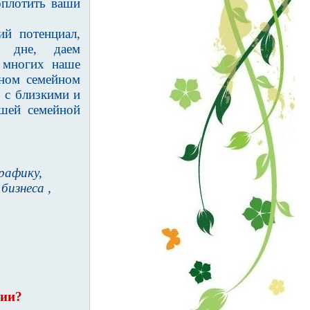
оплотить ваши
й потенциал,
м дне, даем
 многих наше
дном семейном
 с близкими и
шей семейной
рафику,
бизнеса ,
нии?